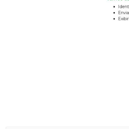
Identi
Envia
Exibi