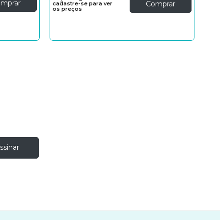
mprar
Comprar
cadastre-se para ver
os preços
ssinar