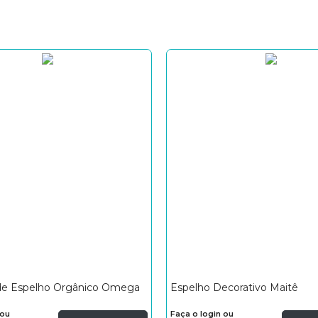
de Espelho Orgânico Omega
Espelho Decorativo Maitê
 ou
Faça o login ou