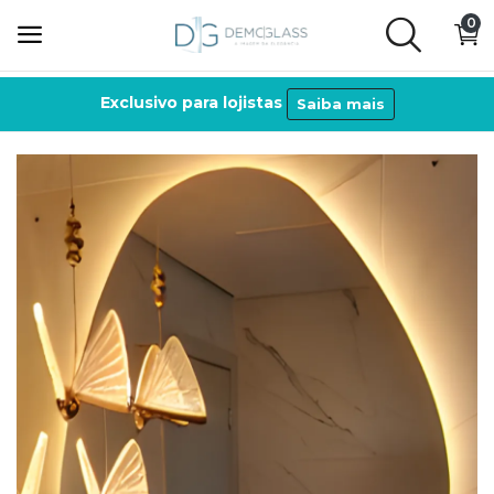
0
Exclusivo para lojistas
Saiba mais
Espelhos
Ecommerce
Personalizados
Acessórios
Lista de desejos
Contato
Entrar
Cadastre-se