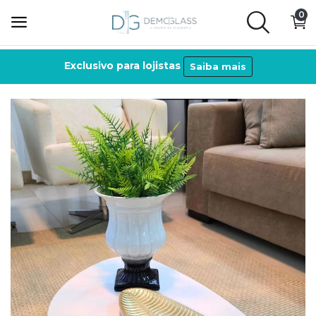
0
Exclusivo para lojistas
Saiba mais
Espelhos
Ecommerce
Personalizados
Acessórios
Lista de desejos
Contato
Entrar
Cadastre-se