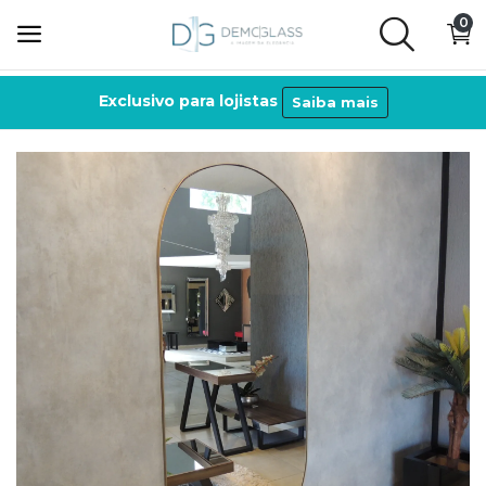
0
Exclusivo para lojistas
Saiba mais
Espelhos
Ecommerce
Personalizados
Acessórios
Lista de desejos
Contato
Entrar
Cadastre-se